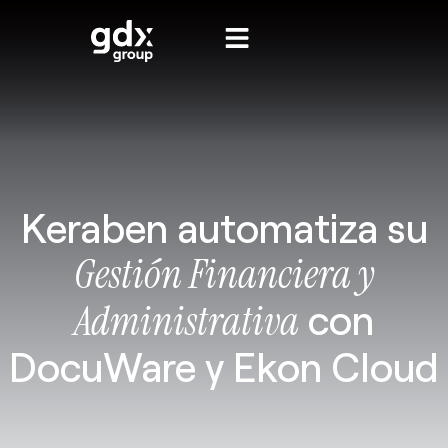
Keraben automatiza su
Gestión Financiera y
Administrativa
con
DocuWare y Ekon Cloud