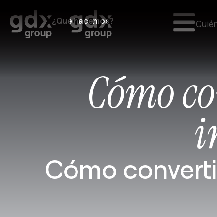
¿Qué hacemos?
Quié
Cómo co
i
Cómo converti