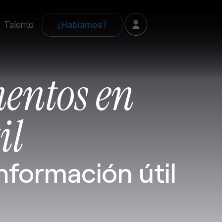
Talento
¿Hablamos?
entos en
il
formación útil