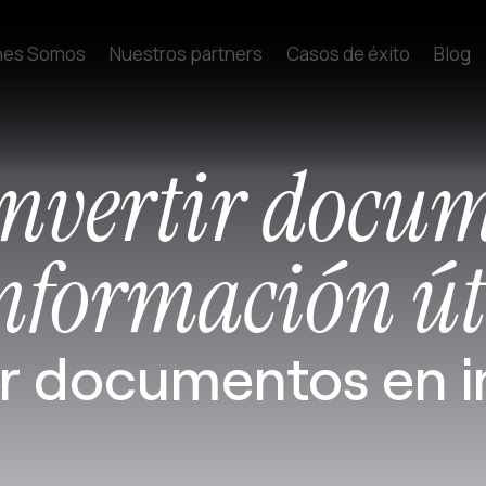
nes Somos
Nuestros partners
Casos de éxito
Blog
nvertir docum
nformación út
r documentos en in