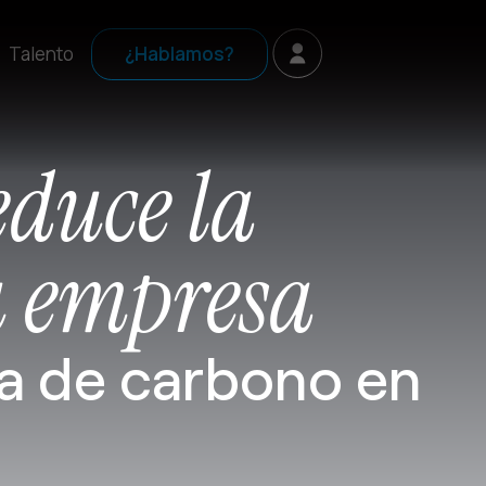
Talento
¿Hablamos?
educe la
u empresa
la de carbono en