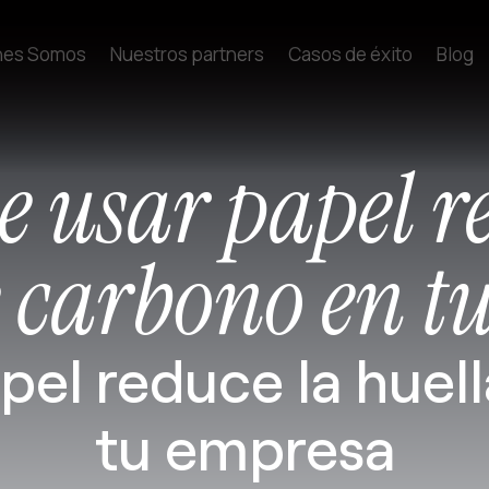
nes Somos
Nuestros partners
Casos de éxito
Blog
e usar papel r
e carbono en t
apel reduce la huel
tu empresa