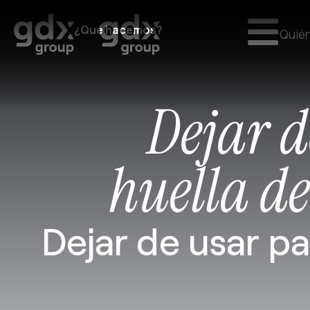
¿Qué hacemos?
Quié
Dejar d
huella d
Dejar de usar p