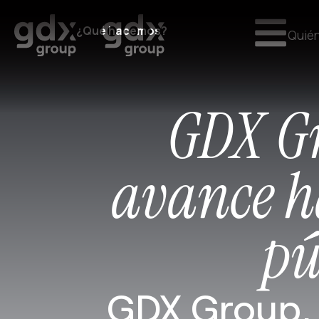
¿Qué hacemos?
Quié
GDX Gr
avance h
pú
GDX Group, t