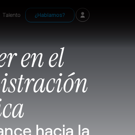
Talento
¿Hablamos?
r en el
istración
ica
ance hacia la