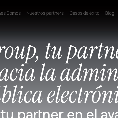
nes Somos
Nuestros partners
Casos de éxito
Blog
oup, tu partne
acia la admin
blica electrón
u partner en el av