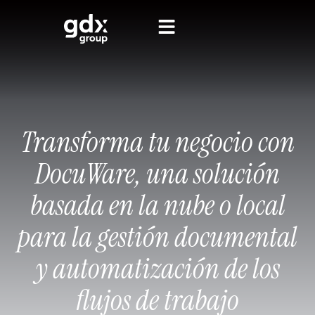
Transforma tu negocio con
DocuWare, una solución
basada en la nube o local
para la gestión documental
y automatización de los
flujos de trabajo