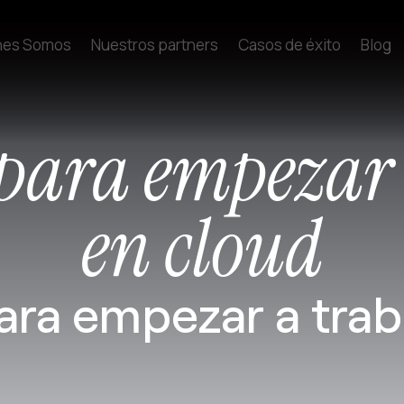
nes Somos
Nuestros partners
Casos de éxito
Blog
 para empezar
en cloud
ara empezar a trab