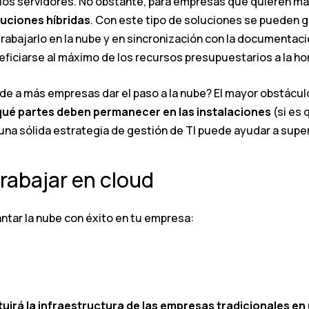
ar los servidores. No obstante, para empresas que quieren 
luciones híbridas
. Con este tipo de soluciones se pueden 
trabajarlo en la nube y en sincronización con la documentac
ficiarse al máximo de los recursos presupuestarios a la hor
de a más empresas dar el paso a la nube? El mayor obstácul
qué partes deben permanecer en las instalaciones
(si es 
 una sólida estrategia de gestión de TI puede ayudar a super
rabajar en cloud
ntar la nube con éxito en tu empresa:
tuirá la infraestructura de las empresas tradicionales en