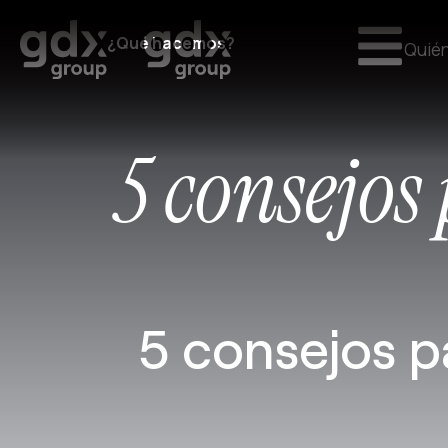
¿Qué hacemos?
Quié
5 consejos
5 consejos p