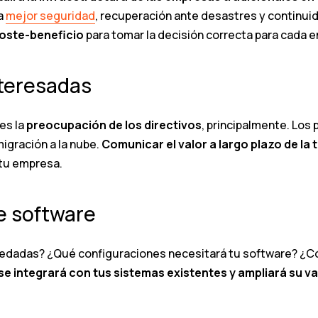
na
mejor seguridad
, recuperación ante desastres y continuida
coste-beneficio
para tomar la decisión correcta para cada 
nteresadas
es la
preocupación de los directivos
, principalmente. Los
migración a la nube.
Comunicar el valor a largo plazo de la 
 tu empresa.
e software
edadas? ¿Qué configuraciones necesitará tu software? ¿Có
e integrará con tus sistemas existentes y ampliará su va