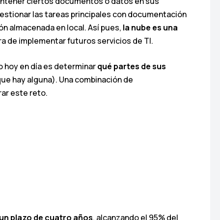
mantener ciertos documentos o datos en sus
gestionar las tareas principales con documentación
ión almacenada en local. Así pues,
la nube es una
a de implementar futuros servicios de TI.
o hoy en día es determinar
qué partes de sus
que hay alguna). Una combinación de
ar este reto.
 un plazo de cuatro años
, alcanzando el 95% del