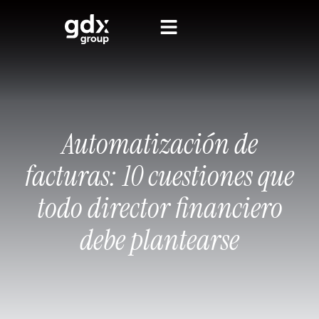
Automatización de
facturas: 10 cuestiones que
todo director financiero
debe plantearse