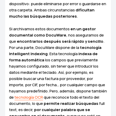
dispositivo: puede eliminarse por error o guardarse en
otra carpeta. Ambas circunstancias
dificultan
mucho las búsquedas posteriores
.
Si archivamos estos documentos
en un gestor
documental como DocuWare
, nos aseguramos de
que
encontrarlos después será rápido y sencillo
.
Por una parte, DocuWare dispone de la
tecnología
Intelligent Indexing
. Esta tecnología
indexa de
forma automática
los campos que previamente
hayamos configurado, sin tener que introducir los
datos mediante el teclado. Así, por ejemplo, es
posible buscar una factura por proveedor, por
importe, por CIF, por fecha… por cualquier campo que
hayamos predefinido. Pero, además, dispone también
de
tecnología OCR
que reconoce todo el texto del
documento, lo que
permite realizar búsquedas
full
text, es decir,
por cualquier palabra que se
encuentre en el documento
, aunque no esté en