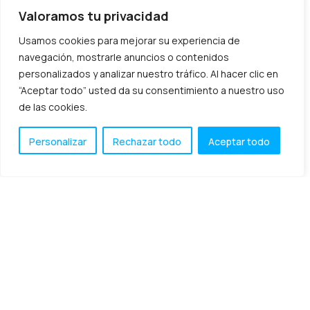
Valoramos tu privacidad
Usamos cookies para mejorar su experiencia de
navegación, mostrarle anuncios o contenidos
personalizados y analizar nuestro tráfico. Al hacer clic en
“Aceptar todo” usted da su consentimiento a nuestro uso
de las cookies.
¿Qué es un programa ERP?
Personalizar
Rechazar todo
Aceptar todo
conoce para qué sirve y sus
beneficios
En la actualidad el uso de las nuevas tecnologías se ha ido
expandiendo exponencialmente. En el sector empresarial,
muchas organizaciones han dado el salto a
mayo 28, 2023