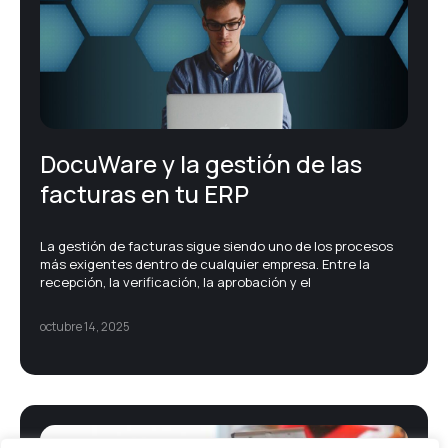
Firma electrónica
Gestión documental – ECM
DocuWare y la gestión de las
Noticias corporativas
facturas en tu ERP
Printing
La gestión de facturas sigue siendo uno de los procesos
más exigentes dentro de cualquier empresa. Entre la
Protección de datos
recepción, la verificación, la aprobación y el
octubre 14, 2025
Soluciones TIC
Transformación digital