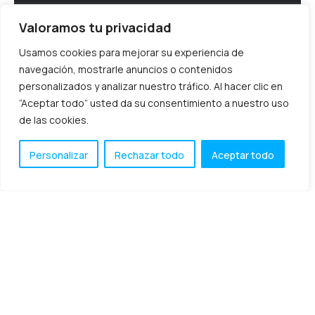
Las empresas continúan evolucionando y dando pasos de
Protección de datos
gigantes hacia la digitalización y la implementación de
Valoramos tu privacidad
una nueva tecnología que cambie por completo los
métodos
Usamos cookies para mejorar su experiencia de
Soluciones TIC
navegación, mostrarle anuncios o contenidos
febrero 7, 2023
personalizados y analizar nuestro tráfico. Al hacer clic en
Transformación digital
“Aceptar todo” usted da su consentimiento a nuestro uso
de las cookies.
Personalizar
Rechazar todo
Aceptar todo
Cómo implementar soluciones