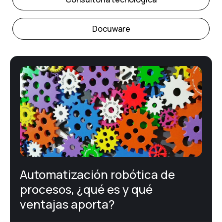
Docuware
E-Administración
Facturación Electrónica
Firma electrónica
Gestión documental – ECM
Automatización robótica de
Noticias corporativas
procesos, ¿qué es y qué
ventajas aporta?
Printing