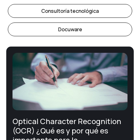
Consultoría tecnológica
Docuware
E-Administración
Facturación Electrónica
Firma electrónica
Gestión documental – ECM
Optical Character Recognition
Noticias corporativas
(OCR) ¿Qué es y por qué es
importante para la