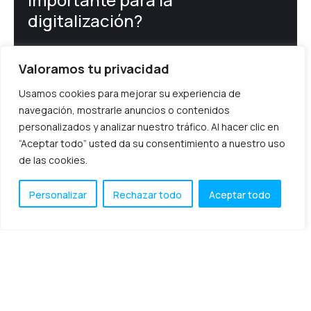
Printing
digitalización?
Protección de datos
El OCR (siglas en inglés de Optical Character Recognition)
Valoramos tu privacidad
es una tecnología que simula el ojo humano para
Soluciones TIC
reconocer automáticamente los caracteres de una
Usamos cookies para mejorar su experiencia de
imagen.
navegación, mostrarle anuncios o contenidos
Transformación digital
julio 21, 2020
personalizados y analizar nuestro tráfico. Al hacer clic en
“Aceptar todo” usted da su consentimiento a nuestro uso
de las cookies.
Personalizar
Rechazar todo
Aceptar todo