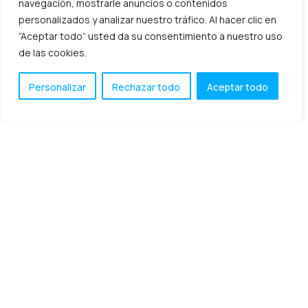
navegación, mostrarle anuncios o contenidos
personalizados y analizar nuestro tráfico. Al hacer clic en
Facturación Electrónica
“Aceptar todo” usted da su consentimiento a nuestro uso
de las cookies.
Firma electrónica
Personalizar
Rechazar todo
Aceptar todo
Gestión documental – ECM
Transforma tu pyme con
Noticias corporativas
soluciones de impresión
innovadoras
Printing
En la actualidad, las pequeñas empresas enfrentan
Protección de datos
desafíos únicos que requieren soluciones efectivas y
eficientes. Una de las áreas cruciales que puede influir
significativamente en
Soluciones TIC
julio 7, 2024
Transformación digital