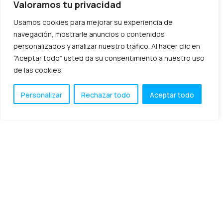
Protección de datos
objetivos en mente:
Valoramos tu privacidad
Usamos cookies para mejorar su experiencia de
diciembre 22, 2020
Soluciones TIC
navegación, mostrarle anuncios o contenidos
personalizados y analizar nuestro tráfico. Al hacer clic en
“Aceptar todo” usted da su consentimiento a nuestro uso
Transformación digital
de las cookies.
Personalizar
Rechazar todo
Aceptar todo
Qué debe tener una buena
intranet empresarial