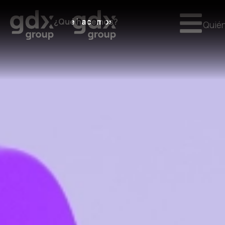
¿Qué hacemos?
Quié