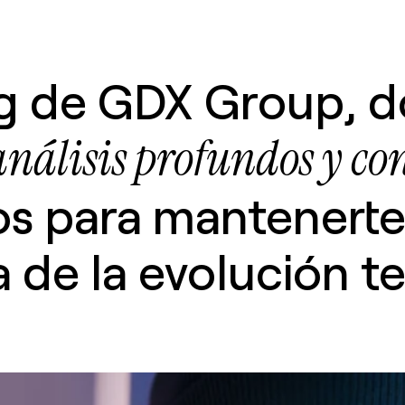
og de GDX Group, 
análisis profundos y con
os para mantenerte 
 de la evolución t