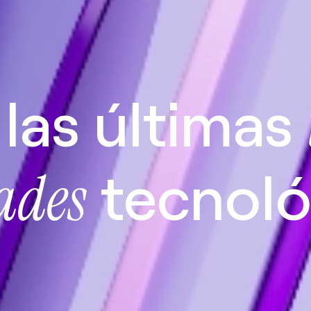
las últimas
tecnoló
ades