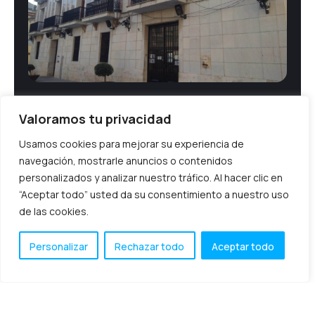
Caso de éxito e-Administración.
Valoramos tu privacidad
Ayuntamiento de Silla
Usamos cookies para mejorar su experiencia de
navegación, mostrarle anuncios o contenidos
Con la aprobación de las leyes 39/2015, de Procedimiento
personalizados y analizar nuestro tráfico. Al hacer clic en
Administrativo Común y 40/2015, de Régimen Jurídico de
las Administraciones Públicas, surgió para los
“Aceptar todo” usted da su consentimiento a nuestro uso
ayuntamientos la
de las cookies.
enero 9, 2020
Personalizar
Rechazar todo
Aceptar todo