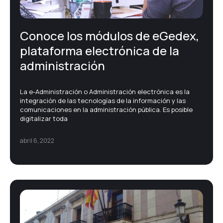
Gestión documental – ECM
Conoce los módulos de eGedex,
Noticias corporativas
plataforma electrónica de la
administración
Printing
La e-Administración o Administración electrónica es la
Protección de datos
integración de las tecnologías de la información y las
comunicaciones en la administración pública. Es posible
digitalizar toda
Soluciones TIC
abril 6, 2022
Transformación digital