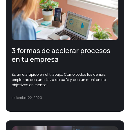
Firma electrónica
Gestión documental – ECM
3 formas de acelerar procesos
Noticias corporativas
en tu empresa
Printing
Es un día típico en el trabajo. Como todos los demás,
empiezas con una taza de café y con un montón de
Protección de datos
objetivos en mente:
diciembre 22, 2020
Soluciones TIC
Transformación digital