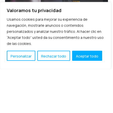
Valoramos tu privacidad
Usamos cookies para mejorar su experiencia de
navegación, mostrarle anuncios o contenidos
personalizados y analizar nuestro tráfico. Al hacer clic en
“Aceptar todo” usted da su consentimiento a nuestro uso
de las cookies.
¿Para qué sirve un software RPA
Personalizar
Rechazar todo
Aceptar todo
en las empresas?
El mundo empresarial está cada vez más digitalizado. Si
hace algunos años solo las firmas tecnológicas apostaban
por las herramientas punteras, hoy en día todos
septiembre 15, 2020