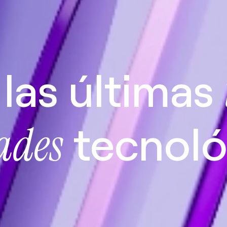
las últimas
tecnoló
ades