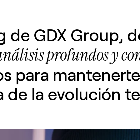
og de GDX Group, 
análisis profundos y con
os para mantenerte 
 de la evolución t