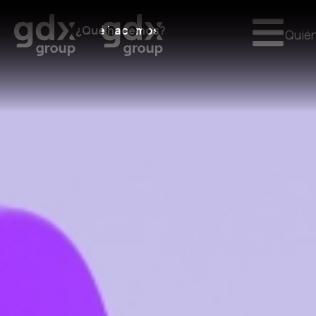
¿Qué hacemos?
Quié