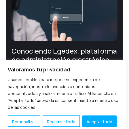
Conociendo Egedex, plataforma
de administración electrónica
Valoramos tu privacidad
Egedex es la plataforma de E-Administración que permite
Usamos cookies para mejorar su experiencia de
la digitalización de las administraciones públicas. Es una
herramienta que permite la integración de los expedientes
navegación, mostrarle anuncios o contenidos
electrónicos
personalizados y analizar nuestro tráfico. Al hacer clic en
“Aceptar todo” usted da su consentimiento a nuestro uso
enero 21, 2024
de las cookies.
Personalizar
Rechazar todo
Aceptar todo