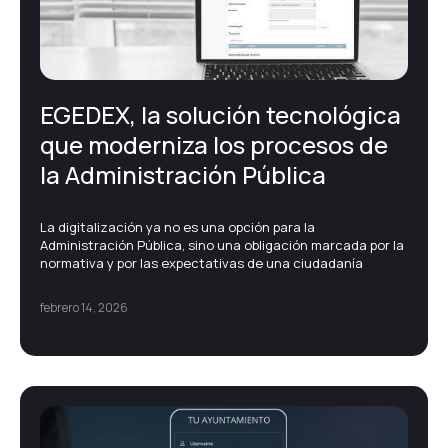
Gestión documental – ECM
EGEDEX, la solución tecnológica
Noticias corporativas
que moderniza los procesos de
la Administración Pública
Printing
La digitalización ya no es una opción para la
Protección de datos
Administración Pública, sino una obligación marcada por la
normativa y por las expectativas de una ciudadanía
Soluciones TIC
febrero 14, 2026
Transformación digital