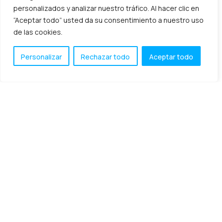
personalizados y analizar nuestro tráfico. Al hacer clic en
“Aceptar todo” usted da su consentimiento a nuestro uso
Aprovechar la crisis para
de las cookies.
rediseñar el negocio
Personalizar
Rechazar todo
Aceptar todo
Ante un cambio de tal magnitud como la situación de
pandemia que estamos viviendo, todos debemos
adaptarnos, especialmente los negocios. La consultora
Gartner ha resumido
diciembre 24, 2020