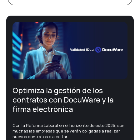
E-Administración
Facturación Electrónica
Firma electrónica
Gestión documental – ECM
Optimiza la gestión de los
Noticias corporativas
contratos con DocuWare y la
firma electrónica
Printing
Con la Reforma Laboral en el horizonte de este 2025, son
Protección de datos
muchas las empresas que se verán obligadas a realizar
nuevos contratos o a editar